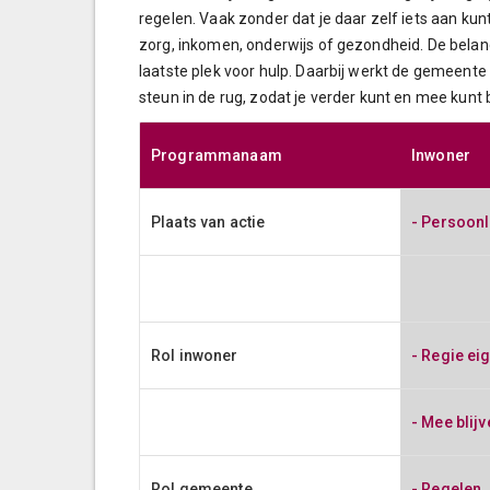
regelen. Vaak zonder dat je daar zelf iets aan kun
zorg, inkomen, onderwijs of gezondheid. De belan
laatste plek voor hulp. Daarbij werkt de gemeente
steun in de rug, zodat je verder kunt en mee kunt 
Programmanaam
Programmanaam
Inwoner
Inwoner
Plaats van actie
- Persoonli
Rol inwoner
- Regie ei
- Mee blij
Rol gemeente
- Regelen