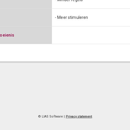
- Meer stimuleren
oeienis
© LIAS Software |
Privacy statement