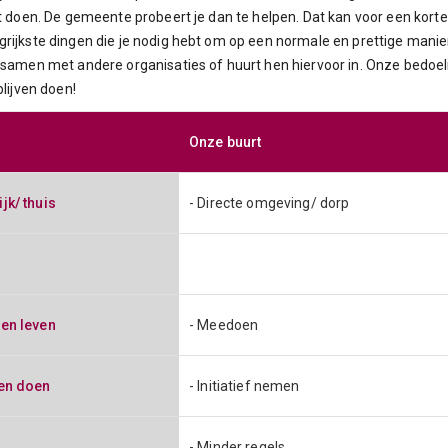
t doen. De gemeente probeert je dan te helpen. Dat kan voor een korte o
grijkste dingen die je nodig hebt om op een normale en prettige mani
 samen met andere organisaties of huurt hen hiervoor in. Onze bedoel
blijven doen!
Onze buurt
Onze buurt
jk/ thuis
- Directe omgeving/ dorp
gen leven
- Meedoen
ven doen
- Initiatief nemen
- Minder regels