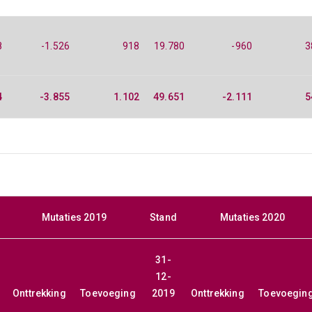
8
-1.526
918
19.780
-960
3
4
-3.855
1.102
49.651
-2.111
5
Mutaties 2019
Stand
Mutaties 2020
31-
12-
Onttrekking
Toevoeging
2019
Onttrekking
Toevoegin