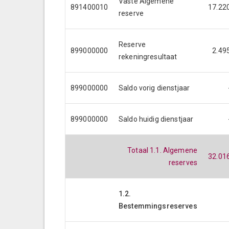
Vaste Algemene
891400010
17.22
reserve
Reserve
899000000
2.49
rekeningresultaat
899000000
Saldo vorig dienstjaar
899000000
Saldo huidig dienstjaar
Totaal 1.1. Algemene
32.01
reserves
1.2.
Bestemmingsreserves