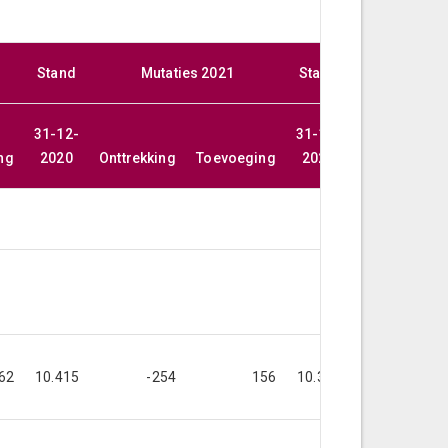
Stand
Mutaties 2021
Stand
Mutati
31-12-
31-12-
ng
2020
Onttrekking
Toevoeging
2021
Onttrekking
62
10.415
-254
156
10.318
-11