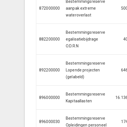
Bestemmingsreserve
872000000
aanpak extreme
50
wateroverlast
Bestemmingsreserve
882200000
egalisatiebijdrage
4
O.D.R.N
Bestemmingsreserve
892200000
Lopende projecten
64
(gelabeld)
Bestemmingsreserve
896000000
16.13
Kapitaallasten
Bestemmingsreserve
896000030
17
Opleidingen personeel