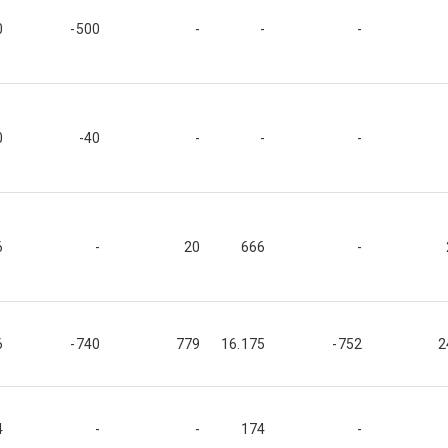
0
-500
-
-
-
0
-40
-
-
-
6
-
20
666
-
6
-740
779
16.175
-752
2
4
-
-
174
-