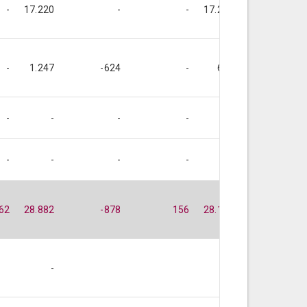
-
17.220
-
-
17.220
-
-
1.247
-624
-
624
-624
-
-
-
-
-
-
-
-
-
-
-
-
62
28.882
-878
156
28.161
-635
-
-