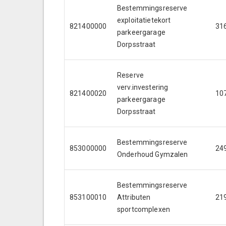
Bestemmingsreserve
exploitatietekort
821400000
31
parkeergarage
Dorpsstraat
Reserve
verv.investering
821400020
10
parkeergarage
Dorpsstraat
Bestemmingsreserve
853000000
24
Onderhoud Gymzalen
Bestemmingsreserve
853100010
Attributen
21
sportcomplexen