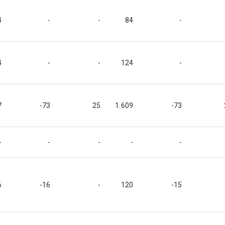
4
-
-
84
-
4
-
-
124
-
7
-73
25
1.609
-73
-
-
-
-
-
6
-16
-
120
-15