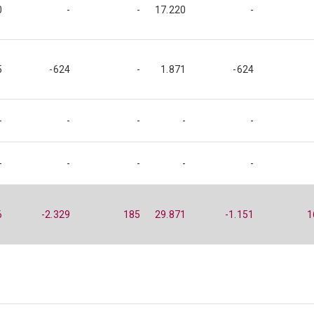
0
-
-
17.220
-
5
-624
-
1.871
-624
-
-
-
-
-
-
-
-
-
-
6
-2.329
185
29.871
-1.151
1