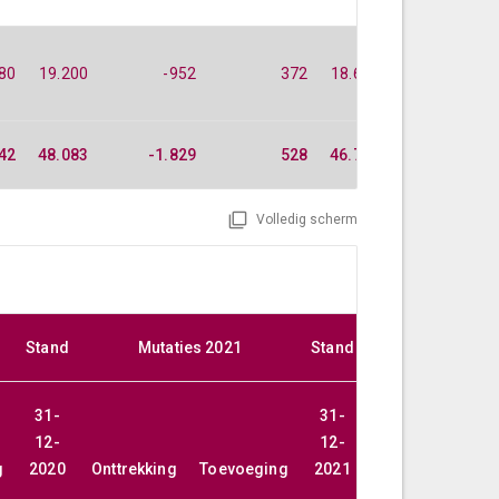
80
19.200
-952
372
18.621
-882
42
48.083
-1.829
528
46.782
-1.516
Volledig scherm
Stand
Mutaties 2021
Stand
Mutaties 
31-
31-
12-
12-
g
2020
Onttrekking
Toevoeging
2021
Onttrekking
T