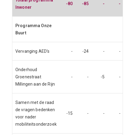
Totaal programma
-80
-85
-
-
Inwoner
Programma Onze
Buurt
Vervanging AED's
-
-24
-
-
Onderhoud
Groenestraat
-
-
-5
-
Millingen aan de Rijn
Samen met de raad
de vragen bedenken
-15
-
-
-
voor nader
mobiliteitsonderzoek