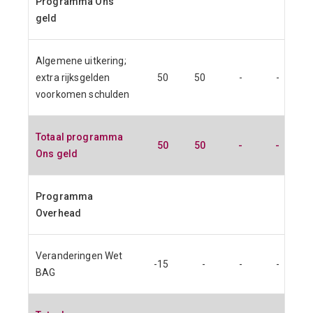
Programma Ons
geld
Algemene uitkering;
extra rijksgelden
50
50
-
-
voorkomen schulden
Totaal programma
50
50
-
-
Ons geld
Programma
Overhead
Veranderingen Wet
-15
-
-
-
BAG