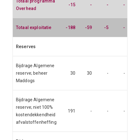
Totaal programma
-15
-
-
-
Overhead
Totaal exploitatie
-188
-59
-5
-
Reserves
Bijdrage Algemene
reserve; beheer
30
30
-
-
Maddogs
Bijdrage Algemene
reserve; niet 100%
191
-
-
-
kostendekkendheid
afvalstoffenheffing