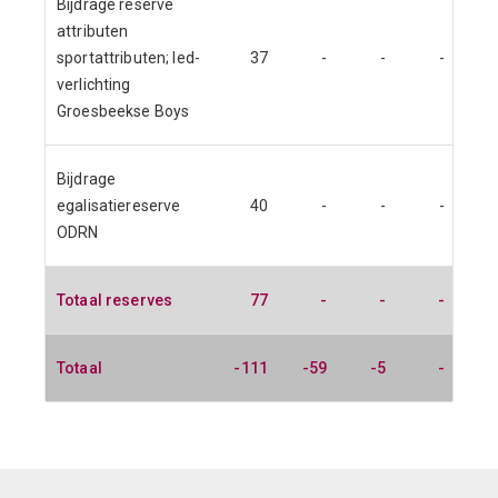
Bijdrage reserve
attributen
sportattributen; led-
37
-
-
-
verlichting
Groesbeekse Boys
Bijdrage
egalisatiereserve
40
-
-
-
ODRN
Totaal reserves
77
-
-
-
Totaal
-111
-59
-5
-