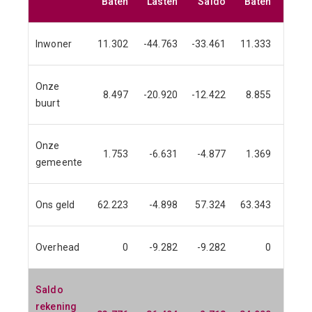
Baten
Lasten
Saldo
Baten
Last
Inwoner
11.302
-44.763
-33.461
11.333
-45.1
Onze
8.497
-20.920
-12.422
8.855
-21.4
buurt
Onze
1.753
-6.631
-4.877
1.369
-6.6
gemeente
Ons geld
62.223
-4.898
57.324
63.343
-5.2
Overhead
0
-9.282
-9.282
0
-9.0
Saldo
rekening