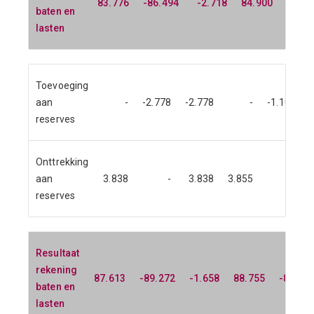
83.776
-86.494
-2.718
84.900
-87.6
baten en
lasten
Toevoeging
aan
-
-2.778
-2.778
-
-1.102
reserves
Onttrekking
aan
3.838
-
3.838
3.855
-
reserves
Resultaat
rekening
87.613
-89.272
-1.658
88.755
-88.75
baten en
lasten