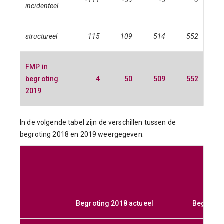
-111
-59
-5
0
incidenteel
structureel
115
109
514
552
FMP in
begroting
4
50
509
552
2019
In de volgende tabel zijn de verschillen tussen de
begroting 2018 en 2019 weergegeven.
Begroting 2018 actueel
Begroting 2018 actueel
Begrotin
Begroti